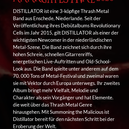
DISTILLATOR ist eine 3-köpfige Thrash Metal
Band aus Enschede, Niederlande. Seit der
Veröffentlichung ihres Debütalbums Revolutionary
Cells im Jahr 2015, gilt DISTILLATOR als einer der
wichtigsten Newcomer in der niederländischen
Metal-Szene. Die Band zeichnet sich durch ihre
hohen Schreie, schnellen Gitarrenriffs,
energetischen Live-Auftritten und Old-School-
Look aus. Die Band spielte unter anderem auf dem
70. 000 Tons of Metal-Festival und zweimal waren
sie mit Vektor durch Europa unterwegs. Ihr zweites
Album bringt mehr Vielfalt, Melodie und
Charakter als sein Vorgänger und hat Elemente.
die weit über das Thrash Metal Genre
hinausgehen. Mit Summoning the Malicious ist
Distillator bereit für den nächsten Schritt bei der
Eroberung der Welt.