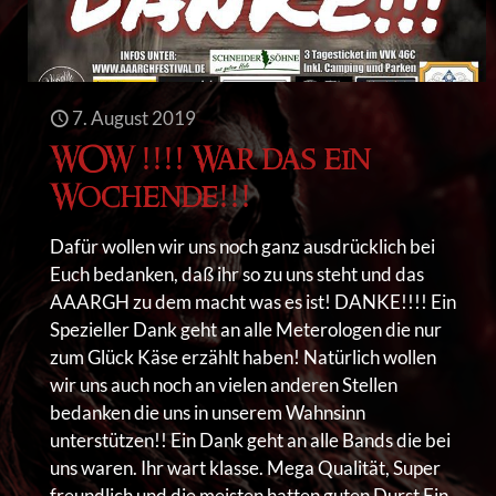
7. August 2019
WOW !!!! War das ein
Wochende!!!
Dafür wollen wir uns noch ganz ausdrücklich bei
Euch bedanken, daß ihr so zu uns steht und das
AAARGH zu dem macht was es ist! DANKE!!!! Ein
Spezieller Dank geht an alle Meterologen die nur
zum Glück Käse erzählt haben! Natürlich wollen
wir uns auch noch an vielen anderen Stellen
bedanken die uns in unserem Wahnsinn
unterstützen!! Ein Dank geht an alle Bands die bei
uns waren. Ihr wart klasse. Mega Qualität, Super
freundlich und die meisten hatten guten Durst Ein