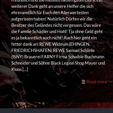
weiterer Dank geht an unsere Helfer die sich
ehrenamtlich für Euch den Allerwertesten
aufgerissen haben! Natürlich Dürfen wir die
Besitzer des Geländes nicht vergessen. Das wäre
die Familie Schädler und Hohl! Tja ohne Geld geht
es ja bekanntlich auch nicht! Auch hier geht ein
fetter dank an: REWE Widman (EHINGEN,
FRIEDRICHSHAFEN) REWE Samuel Schönle
(ISNY) Brauerei FARNY Firma Schaible Buchmann
Schneider und Söhne Black Legion Shop Mayer und
Kloos
[…]
Read more