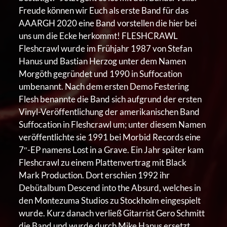
Freude können wir Euch als erste Band für das
AAARGH 2020 eine Band vorstellen die hier bei
uns um die Ecke herkommt! FLESHCRAWL
Fleshcrawl wurde im Frühjahr 1987 von Stefan
Hanus und Bastian Herzog unter dem Namen
Morgöth gegründet und 1990 in Suffocation
umbenannt. Nach dem ersten Demo Festering
Flesh benannte die Band sich aufgrund der ersten
Vinyl-Veröffentlichung der amerikanischen Band
Suffocation in Fleshcrawl um; unter diesem Namen
veröffentlichte sie 1991 bei Morbid Records eine
7″-EP namens Lost in a Grave. Ein Jahr später kam
Fleshcrawl zu einem Plattenvertrag mit Black
Mark Production. Dort erschien 1992 ihr
Debütalbum Descend into the Absurd, welches in
den Montezuma Studios zu Stockholm eingespielt
wurde. Kurz danach verließ Gitarrist Gero Schmitt
die Band und wurde durch Mike Hanus ersetzt.